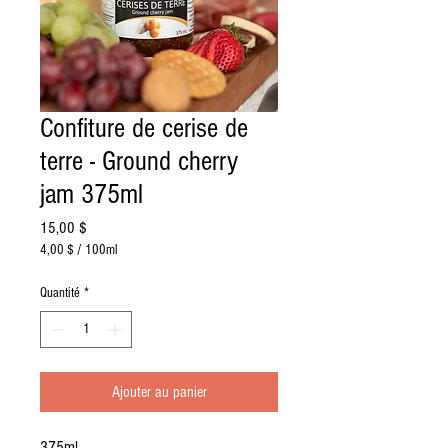
Confiture de cerise de
terre - Ground cherry
jam 375ml
Prix
15,00 $
4,00 $
/
100ml
4,00 $
pour
Quantité
*
100
Millilitres
Ajouter au panier
375ml