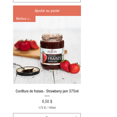
3
Ajouter au panier
$
p
Meilleur vendeur
a
r
1
0
0
M
i
l
l
i
l
i
t
r
e
s
Confiture de fraises - Strawberry jam 375ml
Prix
6,50 $
1,73 $
/
100ml
1
,