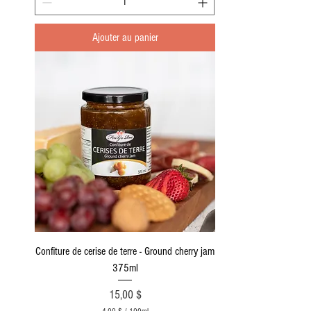
7
3
Ajouter au panier
$
p
a
r
1
0
0
M
i
l
l
i
l
i
t
r
e
s
Confiture de cerise de terre - Ground cherry jam
375ml
Prix
15,00 $