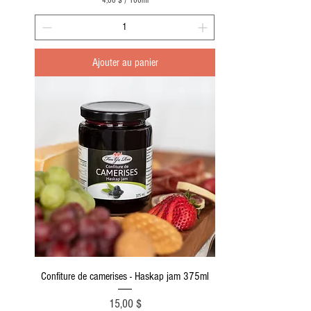
4,00 $
/
100ml
4
,
0
0
Ajouter au panier
$
p
a
r
1
0
0
M
i
l
l
i
l
i
t
r
e
s
Confiture de camerises - Haskap jam 375ml
Prix
15,00 $