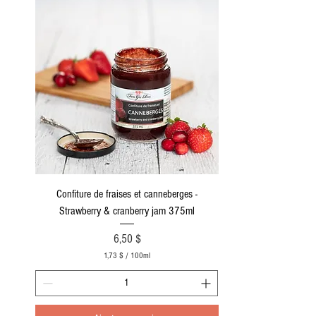
Confiture de fraises et canneberges -
Strawberry & cranberry jam 375ml
Prix
6,50 $
1,73 $
/
100ml
1
,
7
3