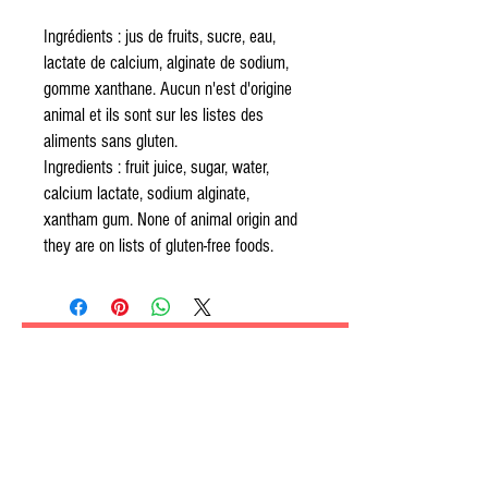
Ingrédients : jus de fruits, sucre, eau,
lactate de calcium, alginate de sodium,
gomme xanthane. Aucun n'est d'origine
animal et ils sont sur les listes des
aliments sans gluten.
Ingredients : fruit juice, sugar, water,
calcium lactate, sodium alginate,
xantham gum. None of animal origin and
they are on lists of gluten-free foods.
Contactez-nous :
(450) 834-5127
info@fermeguyrivest.com
Suivez-nous :