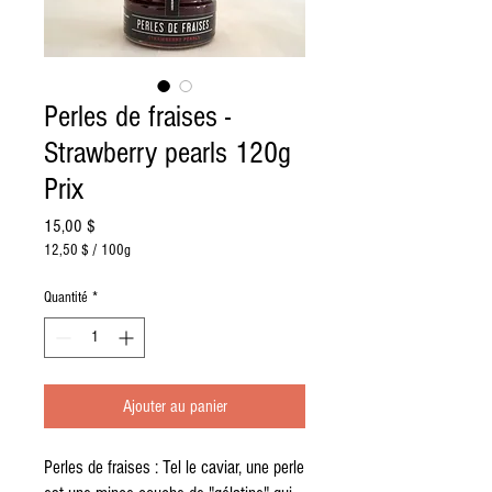
Perles de fraises -
Strawberry pearls 120g
Prix
Prix
15,00 $
12,50 $
/
100g
12,50 $
pour
Quantité
*
100
Grammes
Ajouter au panier
Perles de fraises : Tel le caviar, une perle