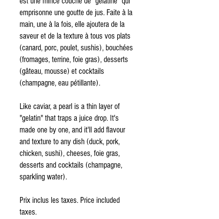
est une mince couche de "gélatine" qui
emprisonne une goutte de jus. Faite à la
main, une à la fois, elle ajoutera de la
saveur et de la texture à tous vos plats
(canard, porc, poulet, sushis), bouchées
(fromages, terrine, foie gras), desserts
(gâteau, mousse) et cocktails
(champagne, eau pétillante).
Like caviar, a pearl is a thin layer of
"gelatin" that traps a juice drop. It's
made one by one, and it'll add flavour
and texture to any dish (duck, pork,
chicken, sushi), cheeses, foie gras,
desserts and cocktails (champagne,
sparkling water).
Prix inclus les taxes. Price included
taxes.