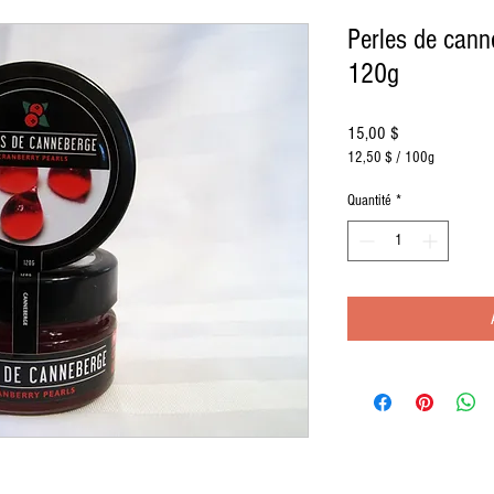
Perles de cann
120g
Prix
15,00 $
12,50 $
/
100g
12,50 $
pour
Quantité
*
100
Grammes