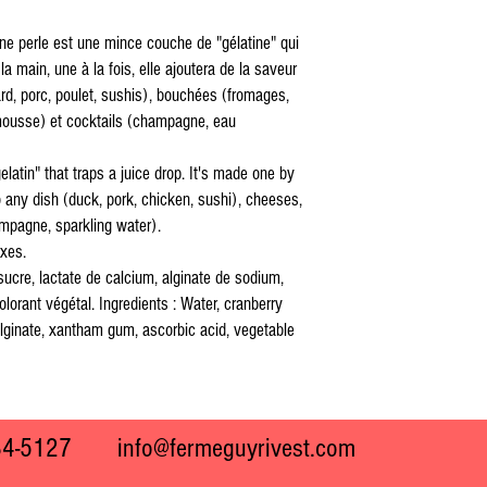
une perle est une mince couche de "gélatine" qui
a main, une à la fois, elle ajoutera de la saveur
ard, porc, poulet, sushis), bouchées (fromages,
, mousse) et cocktails (champagne, eau
"gelatin" that traps a juice drop. It's made one by
to any dish (duck, pork, chicken, sushi), cheeses,
ampagne, sparkling water).
axes.
sucre, lactate de calcium, alginate de sodium,
orant végétal. Ingredients : Water, cranberry
alginate, xantham gum, ascorbic acid, vegetable
834-5127
info@fermeguyrivest.com