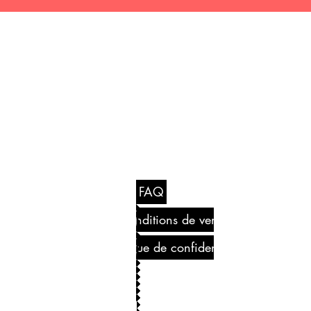
Ferme Guy Rivest
1305 ch. Laliberté
Rawdon, Québec J0K 1S0
(450) 834-5127
info@fermeguyrivest.com
FAQ
Conditions de ventes
Politique de confidentialité
© 2026 Ferme Guy Rivest