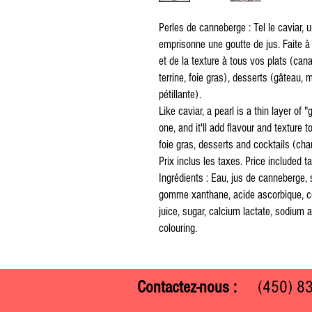
Perles de canneberge : Tel le caviar, 
emprisonne une goutte de jus. Faite à l
et de la texture à tous vos plats (can
terrine, foie gras), desserts (gâteau
pétillante).
Like caviar, a pearl is a thin layer of 
one, and it'll add flavour and texture 
foie gras, desserts and cocktails (ch
Prix inclus les taxes. Price included t
Ingrédients : Eau, jus de canneberge, 
gomme xanthane, acide ascorbique, col
juice, sugar, calcium lactate, sodium 
colouring.
Contactez-nous :
(450) 