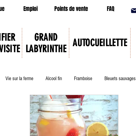
ue
Emploi
Points de vente
FAQ
IFIER
GRAND
AUTOCUEILLETTE
VISITE
LABYRINTHE
Vie sur la ferme
Alcool fin
Framboise
Bleuets sauvages
t confitures
Cocktail
Mariage réussi
Camerise