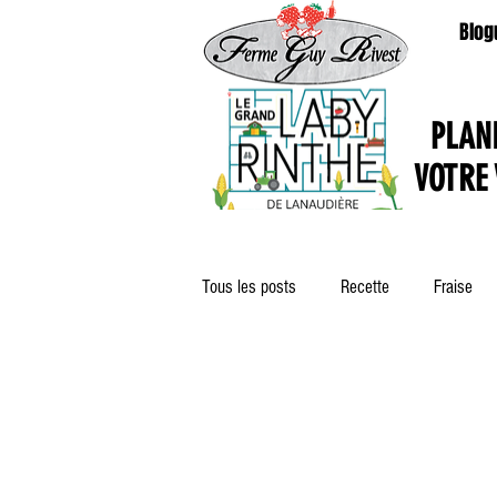
Blog
PLAN
VOTRE 
Tous les posts
Recette
Fraise
Rawdon et les environs
Gelées e