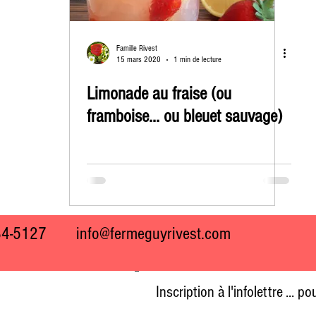
Famille Rivest
15 mars 2020
1 min de lecture
Limonade au fraise (ou
framboise... ou bleuet sauvage)
834-5127
info@fermeguyrivest.com
Inscription à l'infolettre ... 