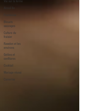
Vie sur la ferme
Alcool fin
Framboise
Bleuets
sauvages
Culture du
fraisier
Rawdon et les
environs
Gelées et
confitures
Cocktail
Mariage réussi
Camerise