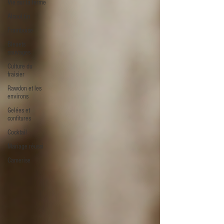
Vie sur la ferme
Alcool fin
Framboise
Bleuets
sauvages
Culture du
fraisier
Rawdon et les
environs
Gelées et
confitures
Cocktail
Mariage réussi
Camerise