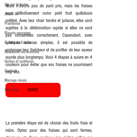
Vie sur la ferme
Nous n’avons pas de parti pris, mais les fraises 
sont définitivement notre petit fruit québécois 
Alcool fin
préféré. Avec leur chair tendre et juteuse, elles sont 
Framboise
sujettes à la détérioration rapide si elles ne sont 
Bleuets sauvages
pas conservées correctement. Cependant, avec 
quelques astuces simples, il est possible de 
Culture du fraisier
prolonger leur fraîcheur et de profiter de leur saveur 
Rawdon et les environs
sucrée plus longtemps. Voici 4 étapes à suivre en 4 
Gelées et confitures
couleurs pour éviter que vos fraises ne pourrissent 
Cocktail
trop vite.
Mariage réussi
Camerise
ROUGE
La première étape est de choisir des fruits frais et 
mûrs. Optez pour des fraises qui sont fermes, 